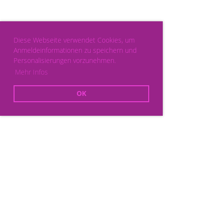
Diese Webseite verwendet Cookies, um
Anmeldeinformationen zu speichern und
Personalisierungen vorzunehmen.
Mehr Infos
OK
Powered by ClubDesk Vereinssoftware
|
ClubDesk Login