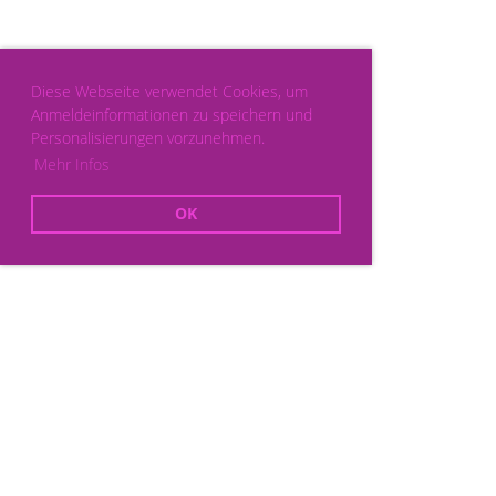
Diese Webseite verwendet Cookies, um
Anmeldeinformationen zu speichern und
Personalisierungen vorzunehmen.
Mehr Infos
OK
Powered by ClubDesk Vereinssoftware
|
ClubDesk Login