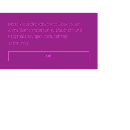
Diese Webseite verwendet Cookies, um
Anmeldeinformationen zu speichern und
Personalisierungen vorzunehmen.
Mehr Infos
OK
Powered by ClubDesk Vereinssoftware
|
ClubDesk Login