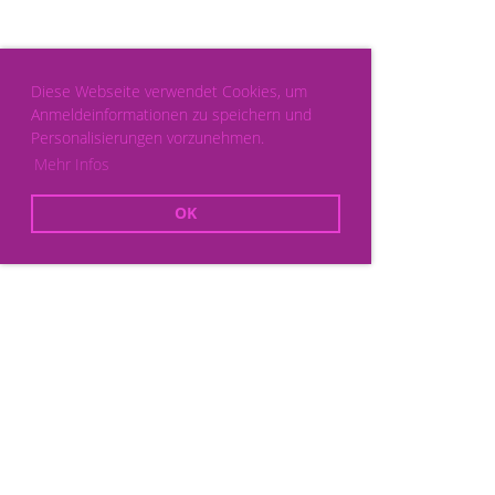
Diese Webseite verwendet Cookies, um
Anmeldeinformationen zu speichern und
Personalisierungen vorzunehmen.
Mehr Infos
OK
Powered by ClubDesk Vereinssoftware
|
ClubDesk Login