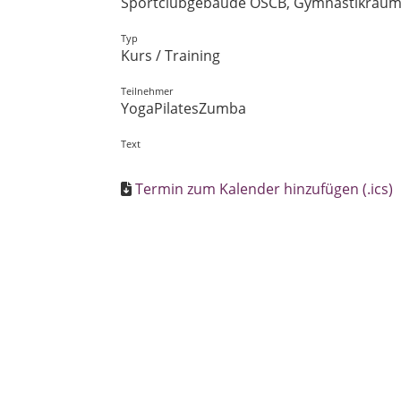
Sportclubgebäude OSCB, Gymnastikraum, F
Typ
Kurs / Training
Teilnehmer
YogaPilatesZumba
Text
Termin zum Kalender hinzufügen (.ics)