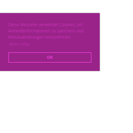
Diese Webseite verwendet Cookies, um
Anmeldeinformationen zu speichern und
Personalisierungen vorzunehmen.
Mehr Infos
OK
Powered by ClubDesk Vereinssoftware
|
ClubDesk Login